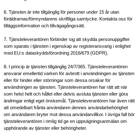
6. Tjänsten är inte tillgänglig för personer under 15 år utan
föräldrarnas/förmyndarens skriftliga samtycke. Kontakta oss för
tilläggsinformation och tillvägagångssätt.
7. Tjänsteleverantören förbinder sig att skydda personuppgifter
som sparats i tjänsten i egenskap av registeransvarig i enlighet
med EU:s dataskyddsförordning 2016/679 (GDPR).
8. I princip är tjänsten tillgänglig 24/7/365. Tjänsteleverantören
ansvarar emellertid varken för avbrott i användningen av tjänsten
eller för hinder eller störningar som dessa orsakar för
användningen av tjänsten. Tjänsteleverantören har rätt att när
som helst helt och hållet eller delvis avsluta tjänsten eller göra
ändringar enligt eget önskemål. Tjänsteleverantören har även rätt
att omedelbart frånta användaren dennes användarbehörighet
om användaren bryter mot dessa användarvillkor. I övriga fall bör
tjänsteleverantören i rimlig tid ge en uppsägningsanmälan om
upphörande av tjänster eller behörigheter.