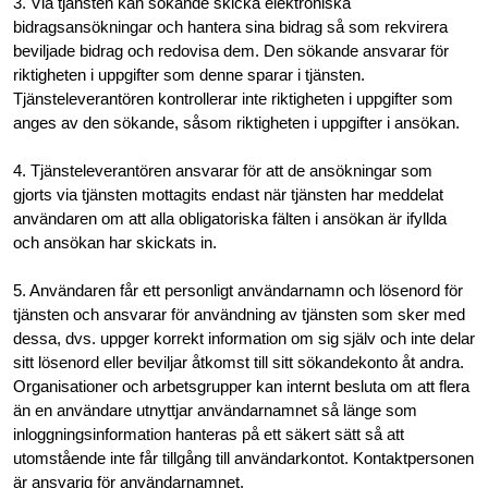
3. Via tjänsten kan sökande skicka elektroniska
bidragsansökningar och hantera sina bidrag så som rekvirera
beviljade bidrag och redovisa dem. Den sökande ansvarar för
riktigheten i uppgifter som denne sparar i tjänsten.
Tjänsteleverantören kontrollerar inte riktigheten i uppgifter som
anges av den sökande, såsom riktigheten i uppgifter i ansökan.
4. Tjänsteleverantören ansvarar för att de ansökningar som
gjorts via tjänsten mottagits endast när tjänsten har meddelat
användaren om att alla obligatoriska fälten i ansökan är ifyllda
och ansökan har skickats in.
5. Användaren får ett personligt användarnamn och lösenord för
tjänsten och ansvarar för användning av tjänsten som sker med
dessa, dvs. uppger korrekt information om sig själv och inte delar
sitt lösenord eller beviljar åtkomst till sitt sökandekonto åt andra.
Organisationer och arbetsgrupper kan internt besluta om att flera
än en användare utnyttjar användarnamnet så länge som
inloggningsinformation hanteras på ett säkert sätt så att
utomstående inte får tillgång till användarkontot. Kontaktpersonen
är ansvarig för användarnamnet.